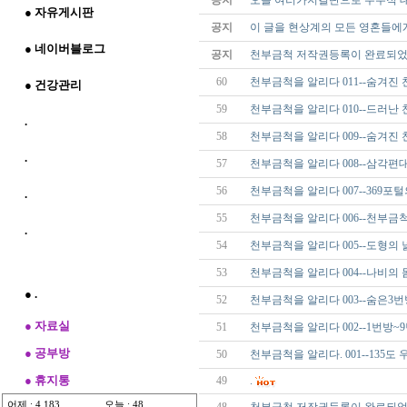
공지
오늘 여러가지결단으로 우주적 
● 자유게시판
공지
이 글을 현상계의 모든 영혼들에
● 네이버블로그
공지
천부금척 저작권등록이 완료되었
60
천부금척을 알리다 011--숨겨진
● 건강관리
59
천부금척을 알리다 010--드러난
.
58
천부금척을 알리다 009--숨겨진
.
57
천부금척을 알리다 008--삼각편
56
천부금척을 알리다 007--369포
.
55
천부금척을 알리다 006--천부금
.
54
천부금척을 알리다 005--도형의
53
천부금척을 알리다 004--나비의
● .
52
천부금척을 알리다 003--숨은3
● 자료실
51
천부금척을 알리다 002--1번방~
● 공부방
50
천부금척을 알리다. 001--135도
● 휴지통
49
.
어제 : 4,183
오늘 : 48