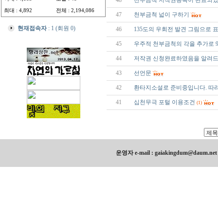
48
천부금척 저작권등록이 완료되었
최대 : 4,892
전체 : 2,194,086
47
천부금척 넓이 구하기
현재접속자
: 1 (회원 0)
46
135도의 우회전 발견 그림으로 
45
우주적 천부금척의 각을 추가로 9
44
저작권 신청완료하였음을 알려드
43
선언문
42
환타지소설로 준비중입니다. 따라
41
십천무극 포털 이용조건
(1)
운영자 e-mail : gaiakingdum@daum.ne