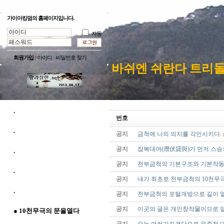
가이아킹덤의 홈페이지입니다.
자동
회원가입
|
아이디 · 비밀번호 찾기
바쉬엔 쉬란다 트리
.
번호
.
공지
금척에 나의 의지를 각인시키다.
공지
잠복대여(潛伏貸與)가 먼저 스승
.
공지
천부금척의 기본구조와 기본작동
.
공지
내가 최초로 천부금척의 10천무
.
공지
천부금척의 포털개방으로 길이 열
공지
이곳의 글은 개인창작물이므로 일
● 10천무극의 문을열다