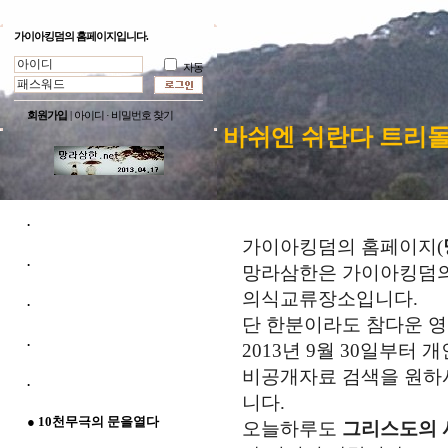
가이아킹덤의 홈페이지입니다.
자동
회원가입
|
아이디 · 비밀번호 찾기
바쉬엔 쉬란다 트리
.
가이아킹덤의 홈페이지(
.
망라삼한은 가이아킹덤
의식교류장소입니다.
.
단 한분이라도 참다운 영
.
2013년 9월 30일부터
비공개자료 검색을 원하시는 
.
니다.
● 10천무극의 문을열다
오늘하루도
그리스도의 